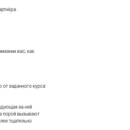
артнёра.
нимании вас, как
 от заданного курса
едующая за ней
 а порой вызывают
олее тщательно