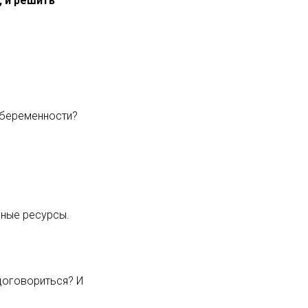
, и решить
й беременности?
жные ресурсы.
договориться? И