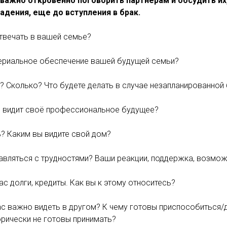
 важно откровенно поговорить партнерам и обсудить их
дения, еще до вступления в брак.
 отвечать в вашей семье?
териальное обеспечение вашей будущей семьи?
ей? Сколько? Что будете делать в случае незапланированно
ас видит своё профессиональное будущее?
ть? Каким вы видите свой дом?
равляться с трудностями? Ваши реакции, поддержка, возмо
ас долги, кредиты. Как вы к этому относитесь?
ас важно видеть в другом? К чему готовы приспособиться/
орически не готовы принимать?