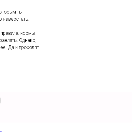
которым ты
о наверстать.
 правила, нормы,
равлять. Однако,
ее. Да и проходят