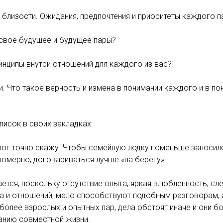
 близости. Ожидания, предпочтения и приоритеты каждого п
 свое будущее и будущее пары?
инципы внутри отношений для каждого из вас?
и. Что такое верность и измена в понимании каждого и в по
писок в своих закладках.
лог точно скажу. Чтобы семейную лодку поменьше заносило
номерно, договариваться лучше «на берегу».
ается, поскольку отсутствие опыта, яркая влюбленность, сл
ра и отношений, мало способствуют подобным разговорам,
У более взрослых и опытных пар, дела обстоят иначе и они б
ванию совместной жизни.