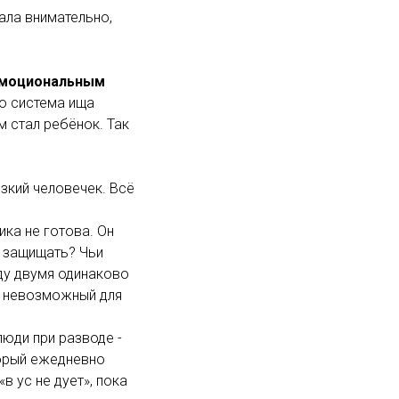
ала внимательно,
моциональным
о система ища
м стал ребёнок. Так
зкий человечек. Всё
ика не готова. Он
о защищать? Чьи
ду двумя одинаково
и невозможный для
юди при разводе -
торый ежедневно
в ус не дует», пока