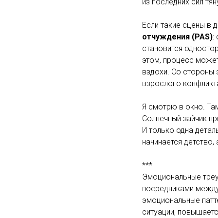
из последних сил тян
Если такие сцены в 
отчуждения (PAS)
:
становится одностор
этом, процесс может
вздохи. Со стороны 
взрослого конфликта
Я смотрю в окно. Та
Солнечный зайчик пр
И только одна детал
начинается детство, 
***
Эмоциональные треуг
посредниками между
эмоциональные патте
ситуации, повышает