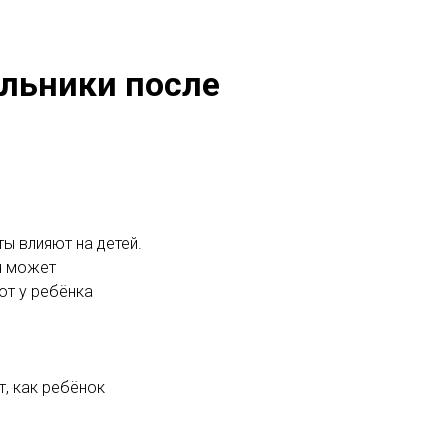
ольники после
ы влияют на детей.
ч может
ют у ребёнка
т, как ребёнок