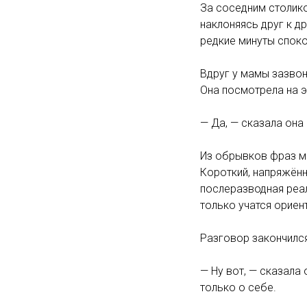
За соседним столико
наклоняясь друг к др
редкие минуты споко
Вдруг у мамы зазвон
Она посмотрела на э
— Да, — сказала она 
Из обрывков фраз мо
Короткий, напряжённ
послеразводная реал
только учатся ориен
Разговор закончился
— Ну вот, — сказала 
только о себе.