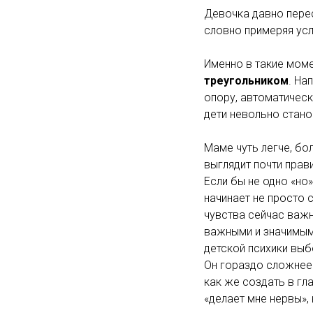
Девочка давно перес
словно примеряя ус
Именно в такие моме
треугольником
. На
опору, автоматическ
дети невольно стан
Маме чуть легче, бо
выглядит почти прав
Если бы не одно «но»
начинает не просто 
чувства сейчас важ
важными и значимым
детской психики выб
Он гораздо сложнее 
как же создать в гл
«делает мне нервы», 