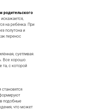
м родительского
, искажается,
ся на ребёнка. При
ез полутона и
как перенос
лённая, суетливая.
ь. Все хорошо.
е та, с которой
и становятся
 формируют
 в подобные
ждения, что может