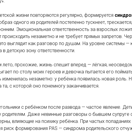
у».
детской жизни повторяются регулярно, формируется
синдро
 образ одного из родителей постепенно тускнеет, трескается
онним. Эмоциональная ответственность за взрослых ложит
 происходить незаметно и не требует прямых запретов. Чер
это выглядит как разговор по душам. На уровне системы — 
 в детскую зону ответственности.
м лето, прохожие, жизнь спешит вперед — лёгкая, неосведом
ыгает по столу моих героев и девочка пытается его поймат
ь изменилась незаметно: у ребёнка появилась новая роль. Н
а та, с которой оно понемногу заканчивается.
ольники с ребёнком после развода — частое явление. Дет
 родителям. Даже невинные разговоры о бывшем супруге
рны, влияющие на психику ребёнка. При частых попаданиях
ся риск формирования PAS — синдрома родительского отчу