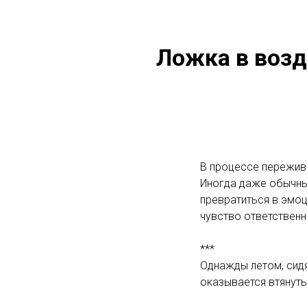
Ложка в возд
В процессе пережива
Иногда даже обычны
превратиться в эмоц
чувство ответственн
***
Однажды летом, сидя
оказывается втянуты