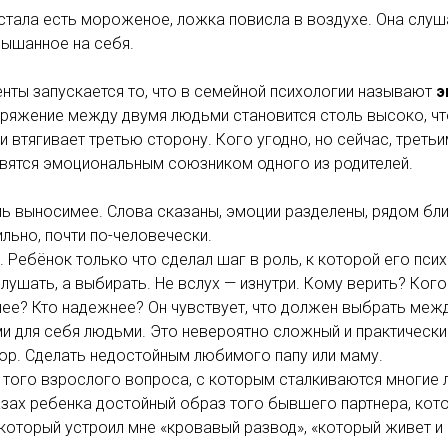
тала есть мороженое, ложка повисла в воздухе. Она слуш
лышанное на себя.
нты запускается то, что в семейной психологии называют
э
пряжение между двумя людьми становится столь высоко, чт
и втягивает третью сторону. Кого угодно, но сейчас, третьи
овятся эмоциональным союзником одного из родителей.
ль выносимее. Слова сказаны, эмоции разделены, рядом бли
ильно, почти по-человечески.
. Ребёнок только что сделал шаг в роль, к которой его псих
слушать, а выбирать. Не вслух — изнутри. Кому верить? Ког
нее? Кто надежнее? Он чувствует, что должен выбрать меж
и для себя людьми. Это невероятно сложный и практическ
ор. Сделать недостойным любимого папу или маму.
того взрослого вопроса, с которым сталкиваются многие л
азах ребенка достойный образ того бывшего партнера, ко
который устроил мне «кровавый развод», «который живет и «