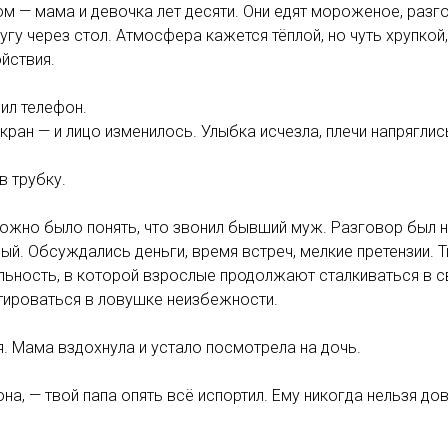
м — мама и девочка лет десяти. Они едят мороженое, разг
угу через стол. Атмосфера кажется тёплой, но чуть хрупкой
йствия.
ил телефон.
кран — и лицо изменилось. Улыбка исчезла, плечи напряглис
в трубку.
жно было понять, что звонил бывший муж. Разговор был не
ый. Обсуждались деньги, время встреч, мелкие претензии. Т
ьность, в которой взрослые продолжают сталкиваться в св
тироваться в ловушке неизбежности.
. Мама вздохнула и устало посмотрела на дочь.
она, — твой папа опять всё испортил. Ему никогда нельзя до