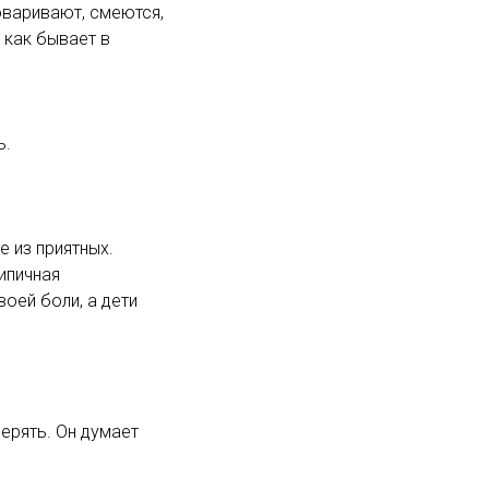
оваривают, смеются,
, как бывает в
ь.
 из приятных.
ипичная
оей боли, а дети
верять. Он думает