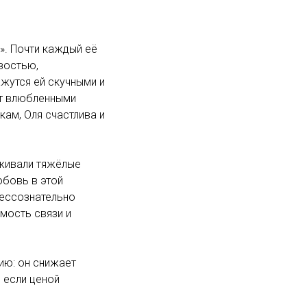
». Почти каждый её
зостью,
жутся ей скучными и
ит влюбленными
ркам, Оля счастлива и
еживали тяжёлые
юбовь в этой
бессознательно
мость связи и
ию: он снижает
 если ценой