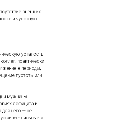
отсутствие внешних
новке и чувствуют
оническую усталость
 коллег, практически
ряжение в периоды,
ущение пустоты или
одни мужчины
овиях дефицита и
 для него — не
ужчины - сильные и