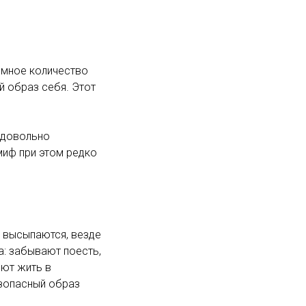
ромное количество
й образ себя. Этот
 довольно
миф при этом редко
е высыпаются, везде
а: забывают поесть,
еют жить в
езопасный образ