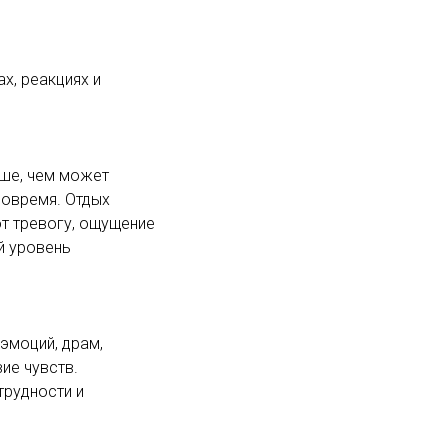
х, реакциях и
ьше, чем может
вовремя. Отдых
т тревогу, ощущение
й уровень
эмоций, драм,
ие чувств.
трудности и