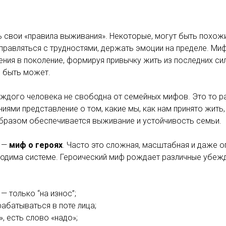
 свои «правила выживания». Некоторые, могут быть похожи
справляться с трудностями, держать эмоции на пределе. Ми
ения в поколение, формируя привычку жить из последних сил
и быть может.
аждого человека не свободна от семейных мифов. Это то 
иями представление о том, какие мы, как нам принято жить,
образом обеспечивается выживание и устойчивость семьи.
в —
миф о героях
. Часто это сложная, масштабная и даже о
одима системе. Героический миф рождает различные убежд
— только “на износ”;
абатываться в поте лица;
», есть слово «надо»;