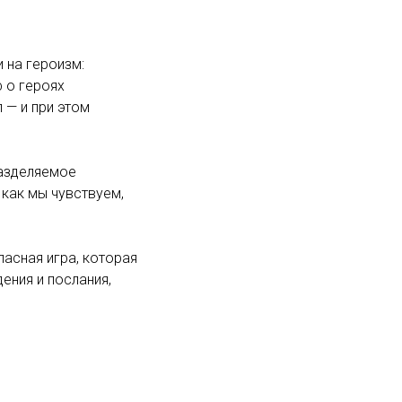
 на героизм:
ф о героях
 — и при этом
разделяемое
 как мы чувствуем,
пасная игра, которая
ения и послания,