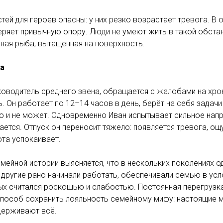
тей для героев опасны: у них резко возрастает тревога. В 
еряет привычную опору. Люди не умеют жить в такой обста
ная рыба, вытащенная на поверхность.
ка
уководитель среднего звена, обращается с жалобами на хр
. Он работает по 12–14 часов в день, берёт на себя задачи
 но и не может. Одновременно Иван испытывает сильное нап
ается. Отпуск он переносит тяжело: появляется тревога, ощ
та успокаивает.
мейной истории выясняется, что в нескольких поколениях 
 другие рано начинали работать, обеспечивали семью в усл
ых считался роскошью и слабостью. Постоянная перегрузка
способ сохранить лояльность семейному мифу: настоящие м
держивают всё.