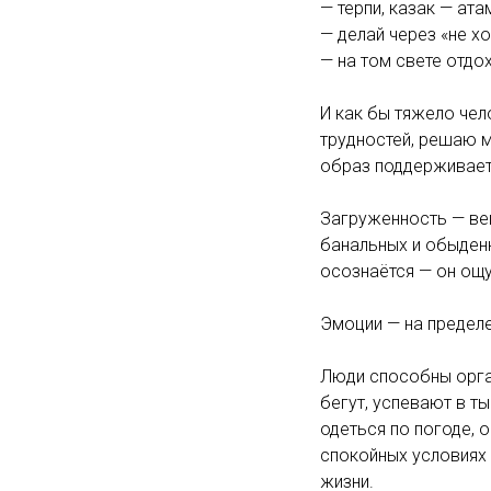
— терпи, казак — ат
— делай через «не хо
— на том свете отдо
И как бы тяжело чел
трудностей, решаю м
образ поддерживает 
Загруженность — ве
банальных и обыденн
осознаётся — он ощ
Эмоции — на пределе
Люди способны орган
бегут, успевают в т
одеться по погоде, 
спокойных условиях 
жизни.