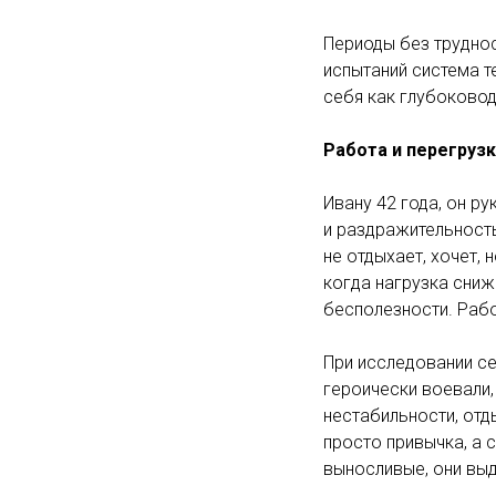
Периоды без труднос
испытаний система т
себя как глубоковод
Работа и перегруз
Ивану 42 года, он р
и раздражительность
не отдыхает, хочет,
когда нагрузка сниж
бесполезности. Рабо
При исследовании се
героически воевали,
нестабильности, отд
просто привычка, а 
выносливые, они вы