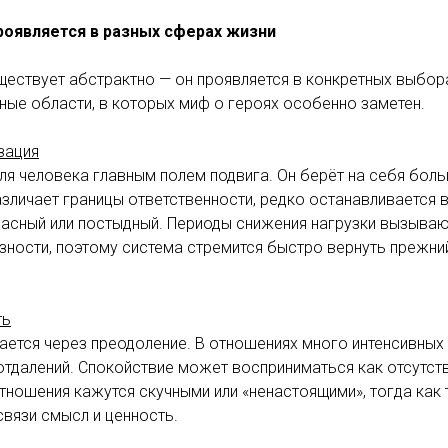
роявляется в разных сферах жизни
ествует абстрактно — он проявляется в конкретных выбора
чные области, в которых миф о героях особенно заметен.
зация
ля человека главным полем подвига. Он берёт на себя бол
зличает границы ответственности, редко останавливается 
пасный или постыдный. Периоды снижения нагрузки вызываю
зности, поэтому система стремится быстро вернуть прежни
ть
ется через преодоление. В отношениях много интенсивных 
отдалений. Спокойствие может восприниматься как отсутств
ношения кажутся скучными или «ненастоящими», тогда как 
вязи смысл и ценность.