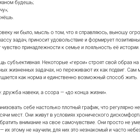
аманом будешь;
чу»;
хнёшь.
овеку ни было, мысль о том, что я справляюсь, выношу ог
ассу задач, приносит удовольствие и формирует позитивны
чувство принадлежности к семье и лояльность её истории.
щь субъективная. Некоторые «герои» строят свой образ на
ых жизненных задачах, но переживают их как подвиг. Сам 
ущается как норма и единственно возможный способ жить.
: дружба навеки, а ссора — «до конца жизни».
изовать себе настолько плотный график, что регулярно н
ысячи мест. Они живут в условиях хронического дискомфорт
обратить внимание на свое самочувствие. Они просто не ум
— их этому не научили, для них это незнакомый и часто неб