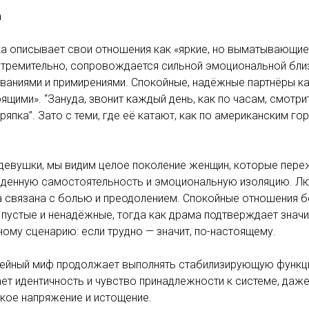
а
ка описывает свои отношения как «яркие, но выматывающие
стремительно, сопровождается сильной эмоциональной бли
ваниями и примирениями. Спокойные, надёжные партнёры ка
ящими». “Зануда, звонит каждый день, как по часам, смотр
тряпка”. Зато с теми, где её катают, как по американским го
 девушки, мы видим целое поколение женщин, которые пер
ужденную самостоятельность и эмоциональную изоляцию. Л
а связана с болью и преодолением. Спокойные отношения 
пустые и ненадёжные, тогда как драма подтверждает значи
ому сценарию: если трудно — значит, по-настоящему.
мейный миф продолжает выполнять стабилизирующую функц
ет идентичность и чувство принадлежности к системе, даже
кое напряжение и истощение.