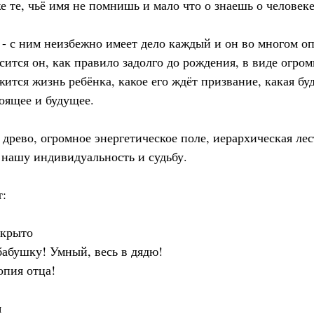
е те, чьё имя не помнишь и мало что о знаешь о человеке
- с ним неизбежно имеет дело каждый и он во многом о
сится он, как правило задолго до рождения, в виде огром
ится жизнь ребёнка, какое его ждёт призвание, какая бу
тоящее и будущее.
 древо, огромное энергетическое поле, иерархическая лес
нашу индивидуальность и судьбу.
т:
ткрыто
бабушку! Умный, весь в дядю!
опия отца!
я