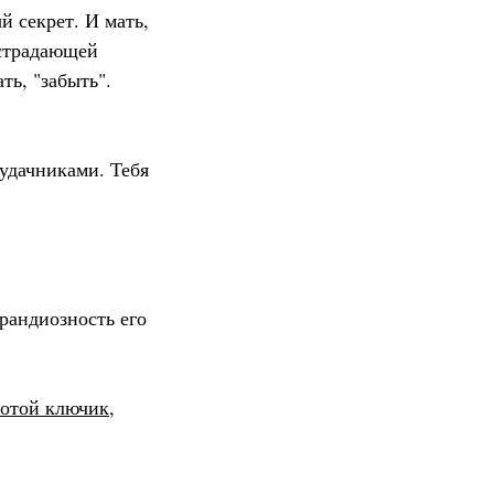
й секрет. И мать,
 страдающей
ть, "забыть".
удачниками. Тебя
грандиозность его
лотой ключик,