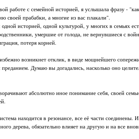
вой работе с семейной историей, я услышала фразу - "как
ию своей прабабки, а многие из вас плакали".
одной историей, одной культурой, у многих в семьях ест
одственники, умершие от голода, не вернувшиеся с вой
рация, потеря корней.
еизбежно возникнет отклик, в виде мощнейшего сопережи
преданием. Думаю вы догадались, насколько оно целите
ворачивают абсолютно иное понимание себя, своей семьи
ей.
истема находится в резонансе, все её части соединены. И
ного дерева, обязательно влияет на другую и на все вно