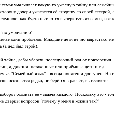
я семья умалчивает какую-то ужасную тайну или семейны
 сторону дочери ужасается её сходству со своей сестрой,
следнюю, как-будто пытаются вычеркнуть из семьи, изгна
 "по умолчанию"
семье одни проблемы. Младшие дети вечно вырастают не
 (а дед был герой).
ой тайне, дабы уберечь последующий род от повторения.
сии, аддикции, незаконные или приёмные дети и т.д.
емье. "Семейный язык" - всегда понятен и доступен. Но 
нь осознается редко, не берётся в расчёт, вытесняется.
аоборот осознать её - задача каждого. Поскольку это - зо
е дверцы вопросов "почему у меня в жизни так?"