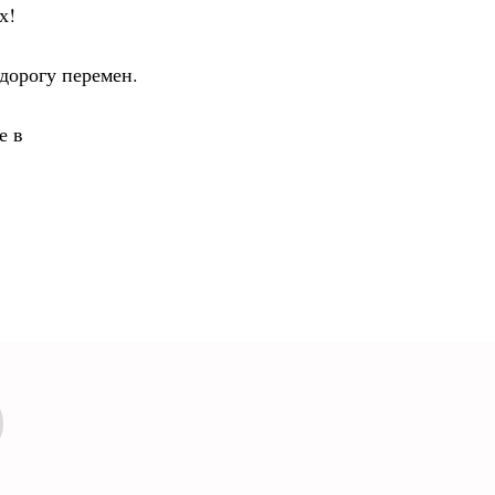
х!
дорогу перемен.
е в