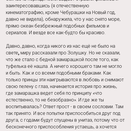
заинтересовавшись (я отечественную
кинематографию, кроме Чебурашки на Новый год,
давно не видела), обнаружила, что у нас снято море,
прямо океан безбрежный подобных фильмов и
сериалов. И везде все как-будто бы красиво.
Давно, давно, когда никого из нас ещё не было на
свете
,
миру рассказали про Золушку. Но не сказали,
что же стало с бедной замарашкой после того, как
туфелька её нашла. А ничего хорошего там не могло
и быть. Как и со всеми подобными браками. Как
только принцы эти наигрываются в любовь и снимают
свою пелену с глаз, начинается история про жизнь,
где замарашка ведет себя по принципу «что
естественно, то не безобразно». И где же ты
воспитывалась? Ответ прост - в своем сословии. Там
так принято. И все попытки приспособиться друг под
друга, с годами будут спущены в унитаз, потому что от
бесконечного приспособления устаешь, а хочется