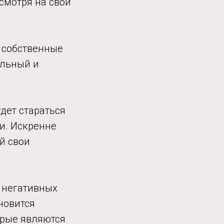
смотря на свои
 собственные
альный и
удет стараться
и. Искренне
й свои
й негативных
новится
орые являются