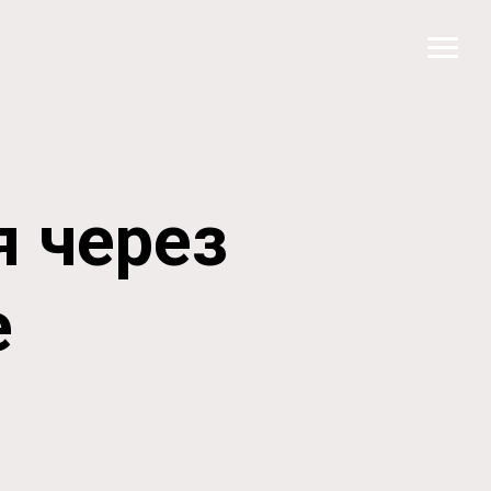
я через
е