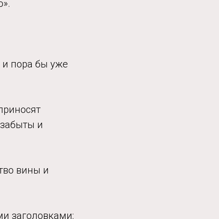
».
я и пора бы уже
 приносят
 забыты и
тво вины и
ми заголовками: