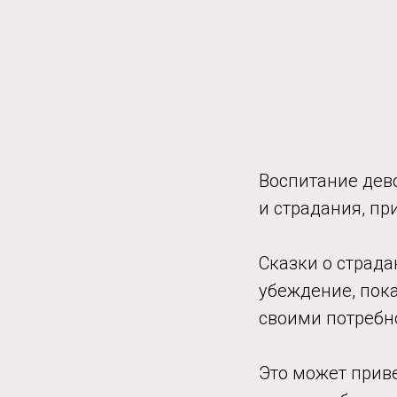
Воспитание дево
и страдания, пр
Сказки о страд
убеждение, пок
своими потребн
Это может прив