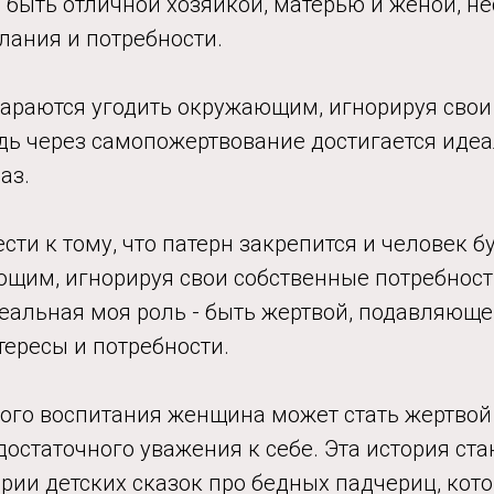
 быть отличной хозяйкой, матерью и женой, не
лания и потребности.
араются угодить окружающим, игнорируя свои
едь через самопожертвование достигается иде
аз.
сти к тому, что патерн закрепится и человек б
ющим, игнорируя свои собственные потребност
идеальная моя роль - быть жертвой, подавляюще
ересы и потребности.
акого воспитания женщина может стать жертво
остаточного уважения к себе. Эта история ста
рии детских сказок про бедных падчериц, кот