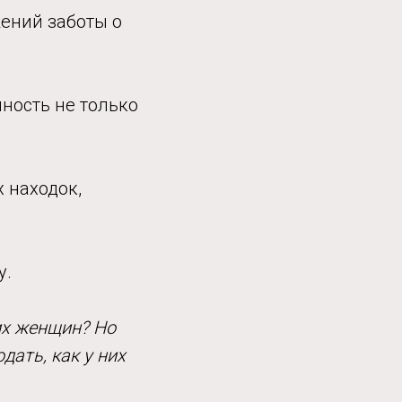
жений заботы о
нность не только
х находок,
у.
их женщин? Но
ать, как у них