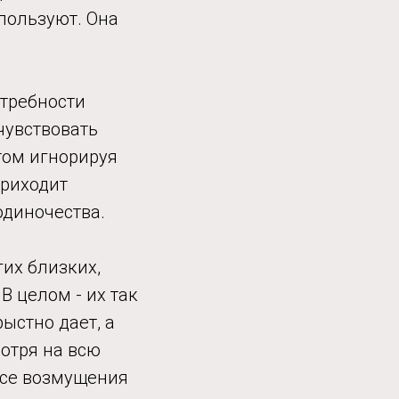
пользуют. Она
отребности
чувствовать
том игнорируя
приходит
одиночества.
гих близких,
В целом - их так
ыстно дает, а
мотря на всю
Все возмущения