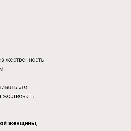
ез жертвенность
м.
ивать это
и жертвовать
ной женщины
,