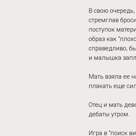
В свою очередь,
стремглав броси
поступок матери
образ как "плох
справедливо, бы
и малышка запл
Мать взяла ее н
плакать еще си
Отец и мать дев
дебаты утром.
Игра в "поиск в