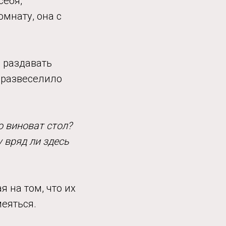
себя,
омнату, она с
 раздавать
о развеселило
о виноват стол?
у вряд ли здесь
я на том, что их
меяться.