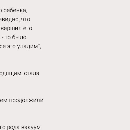
о ребенка,
евидно, что
авершил его
о что было
се это уладим",
ходящим, стала
атем продолжили
его рода вакуум