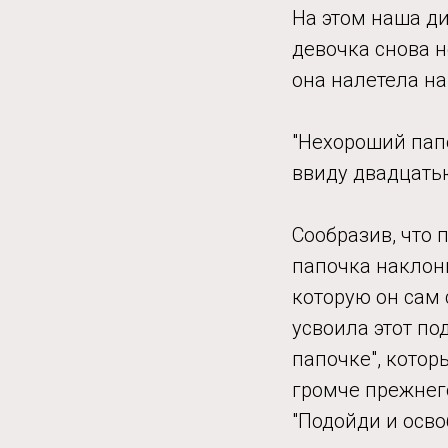
На этом наша ди
девочка снова н
она налетела на
"Нехороший папоч
ввиду двадцать
Сообразив, что п
папочка наклони
которую он сам 
усвоила этот п
папочке", котор
громче прежнего
"Подойди и осво