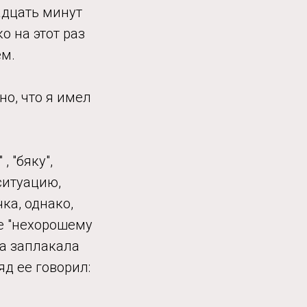
адцать минут
о на этот раз
ем.
но, что я имел
 "бяку",
ситуацию,
ка, однако,
е "нехорошему
на заплакала
яд ее говорил: