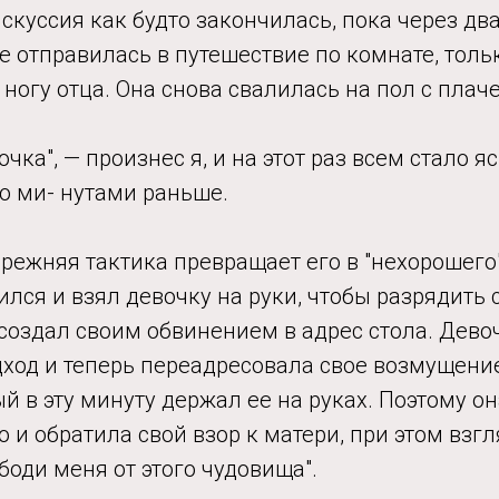
скуссия как будто закончилась, пока через дв
е отправилась в путешествие по комнате, тольк
 ногу отца. Она снова свалилась на пол с плач
ка", — произнес я, и на этот раз всем стало яс
ю ми- нутами раньше.
режняя тактика превращает его в "нехорошего" ,
лся и взял девочку на руки, чтобы разрядить 
создал своим обвинением в адрес стола. Девоч
одход и теперь переадресовала свое возмущени
ый в эту минуту держал ее на руках. Поэтому о
 и обратила свой взор к матери, при этом взгл
боди меня от этого чудовища".