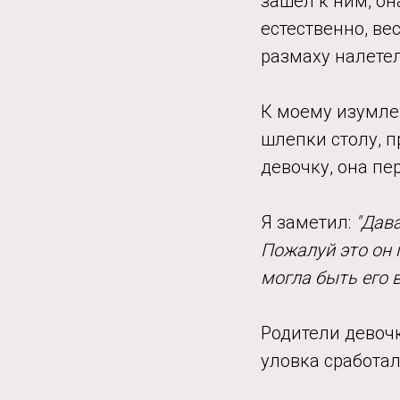
зашел к ним, он
естественно, ве
размаху налетел
К моему изумлен
шлепки столу, п
девочку, она пе
Я заметил:
"Дава
Пожалуй это он п
могла быть его в
Родители девочк
уловка сработал