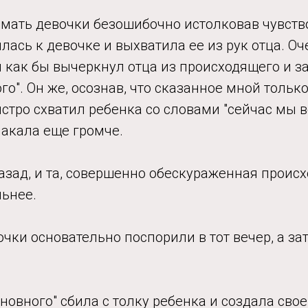
 мать девочки безошибочно истолковав чувств
лась к девочке и выхватила ее из рук отца. Оч
 как бы вычеркнул отца из происходящего и з
ого". Он же, осознав, что сказанное мной тольк
стро схватил ребенка со словами "сейчас мы в
акала еще громче.
азад, и та, совершенно обескураженная проис
льнее.
очки основательно поспорили в тот вечер, а з
иновного" сбила с толку ребенка и создала сво