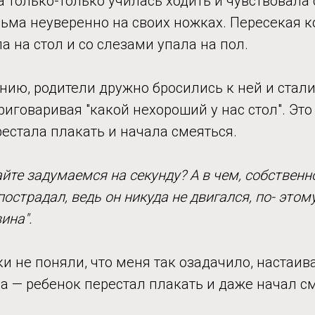
а только-только училась ходить и чувствовала 
сьма неуверенно на своих ножках. Пересекая к
а на стол и со слезами упала на пол.
ию, родители дружно бросились к ней и стали
риговаривая "какой нехороший у нас стол". Эт
рестала плакать и начала смеяться.
йте задумаемся на секунду? А в чем, собственн
острадал, ведь он никуда не двигался, по- этом
ина".
и не поняли, что меня так озадачило, настаива
а — ребенок перестал плакать и даже начал с