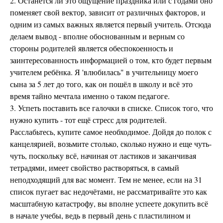
2. Останется ли это ощущение праздника или с годами оно
поменяет свой вектор, зависит от различных факторов, и
одним из самых важных является первый учитель. Отсюда
делаем вывод - вполне обоснованным и верным со
стороны родителей является обеспокоенность и
заинтересованность информацией о том, кто будет первым
учителем ребёнка. Я 'влюбилась" в учительницу моего
сына за 5 лет до того, как он пошёл в школу и всё это
время тайно мечтала именно о таком педагоге.
3. Успеть поставить все галочки в списке. Список того, что
нужно купить - тот ещё стресс для родителей.
Расслабьтесь, купите самое необходимое. Дойдя до полок с
канцелярией, возьмите столько, сколько нужно и еще чуть-
чуть, поскольку всё, начиная от ластиков и заканчивая
тетрадями, имеет свойство растворяться, в самый
неподходящий для вас момент. Тем не менее, если на 31
список пугает вас недочётами, не рассматривайте это как
масштабную катастрофу, вы вполне успеете докупить всё
в начале учебы, ведь в первый день с пластилином и