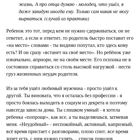
жизнь. А про отца думаю - молодец, что ушёл, я
даже завидую иногда ему. Только сам никак не могу
вырваться. (случай из практики)
Ребенок это тот, перед кем не нужно сдерживаться, он не
ответит, а если и ответит, то родитель быстро поставит его
«на место» словами - ты видимо попутал, кто здесь кому
есть? И он сразу «встанет на своё место». Но ребёнок уже
изначально, априори, не на своём месте. Его психика не в
состоянии справиться со столь высокой нагрузкой - нести
груз жизненных неудач родителя.
Из-за тебя ушёл любимый мужчина - просто ушёл к
другой. Ты виновата, что я осталась без профессии - я
просто боялась выходить в социум из декрета и поэтому
навсегда зависла дома. Ты слишком умный - я хотела
ребенка «попроще», как все, а ты выделяешься, затмевая
меня. «Неудобный» - неспокойный, активный, капризный,
всё время пристает с разговорами, плохо спит, все время
хочет есть, с ним нужно гулять… список поводов