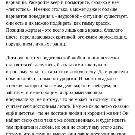
вариаций. Раскройте веер и посмотрите, сколько в нем
«лепестков». Именно столько, а может даже и больше
вариантов поведения в «неудобной» ситуации существует,
они есть и их можно подбирать, как гамму красок.
Позиция жертвы - это всего лишь одна краска, блеклого
цвета, переливающаяся критикой, эгоизмом окружающих,
нарушением личных границ.
Дети очень хотят родительской любви, и они всячески
стараются её заслужить, быть такими как нужно
взрослому, увы, платя за это высокую цену. Да и родители
обычно любят, только по-уродски. И растят «гадкого
утенка», который на самом деле вырастет лебедем, но
забитым, и не летающим, а прихрамывающим
вперевалочку, не потому, что не может, а потому что не
считает себя достойным летать. Ему же было чётко сказано
ещё в детстве - ты не достоин любви и хорошей жизни! Он
найдет свою стаю таких же обесцененных, и будет искать
там принятия и любви, но они не смогут ему этого дать,
потому, что и сами не умеют, они давно похоронили свои